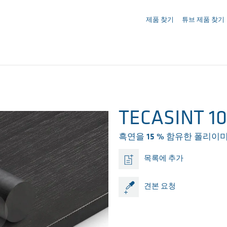
문의사항 ({{productCount}} Products)
제품 찾기
튜브 제품 찾기
TECASINT 10
흑연을 15 % 함유한 폴리이
목록에 추가
견본 요청