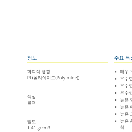
정보
주요 특
화학적 명칭
매우 
PI (폴리이미드(Polyimide))
우수한
우수한
우수한
색상
높은 
블랙
높은 
높은 
높은 
밀도
함
1.41 g/cm3