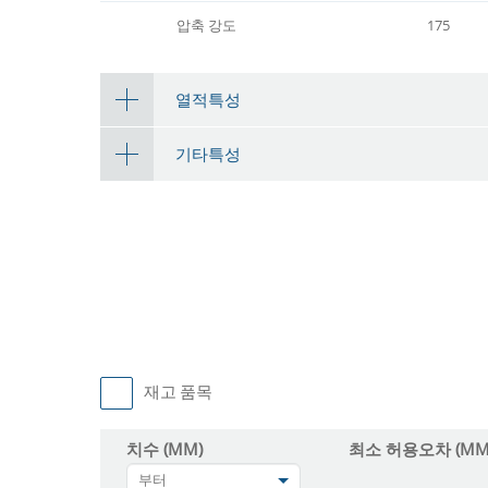
압축 강도
175
열적특성
기타특성
재고 품목
치수 (MM)
최소 허용오차 (MM
부터