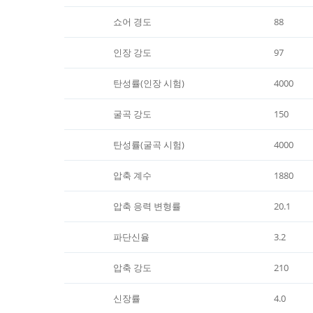
쇼어 경도
88
인장 강도
97
탄성률(인장 시험)
4000
굴곡 강도
150
탄성률(굴곡 시험)
4000
압축 계수
1880
압축 응력 변형률
20.1
파단신율
3.2
압축 강도
210
신장률
4.0