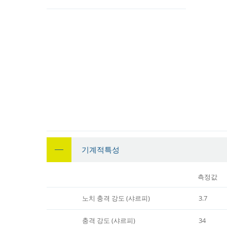
기계적특성
측정값
노치 충격 강도 (샤르피)
3.7
충격 강도 (샤르피)
34