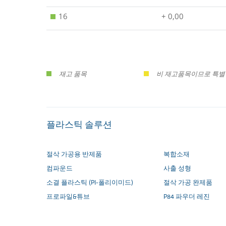
16
+ 0,00
재고 품목
비 재고품목이므로 특별 
플라스틱 솔루션
절삭 가공용 반제품
복합소재
컴파운드
사출 성형
소결 플라스틱 (PI-폴리이미드)
절삭 가공 완제품
프로파일&튜브
P84 파우더 레진