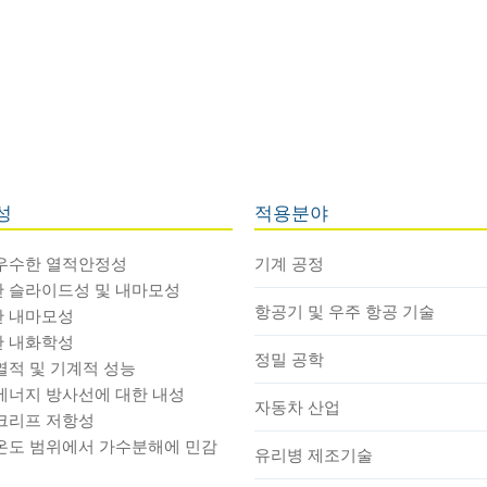
성
적용분야
우수한 열적안정성
기계 공정
 슬라이드성 및 내마모성
항공기 및 우주 항공 기술
 내마모성
 내화학성
정밀 공학
열적 및 기계적 성능
에너지 방사선에 대한 내성
자동차 산업
크리프 저항성
온도 범위에서 가수분해에 민감
유리병 제조기술