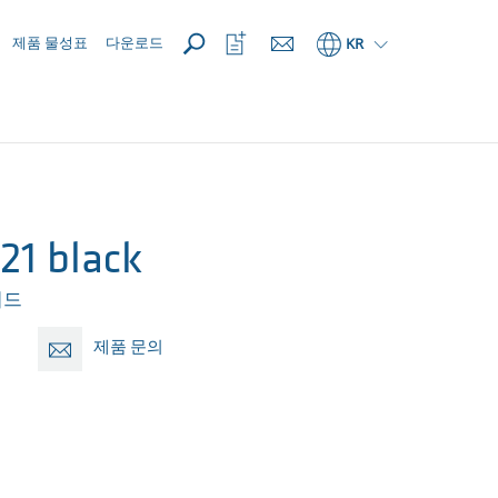
열기
관
제품 물성표
다운로드
KR
심
목
록
열
기
21 black
미드
제품 문의