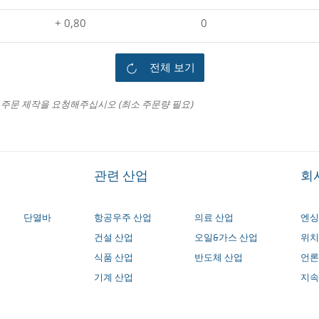
+ 0,80
0
전체 보기
주문 제작을 요청해주십시오 (최소 주문량 필요)
관련 산업
회
단열바
항공우주 산업
의료 산업
엔싱
건설 산업
오일&가스 산업
위치
식품 산업
반도체 산업
언론
기계 산업
지속