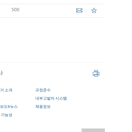
500
페
사
이
지
인
거 소개
규정준수
쇄
내부고발자 시스템
보도&뉴스
채용정보
 가능성