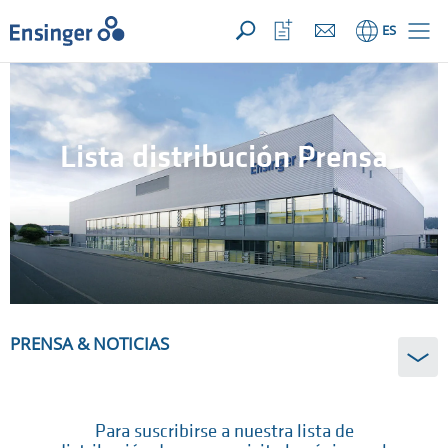
SU CONSULTA ({{productCount}} Products)
ABRIR
Inicio
Abrir
ES
lista
de
favoritos
Lista distribución Prensa
PRENSA & NOTICIAS
Para suscribirse a nuestra lista de