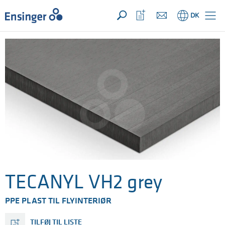
Din forespørgsel ({{productCount}} Produkter
Åbn
Hjem
Åbn
DK
favoritliste
TECANYL VH2 grey
PPE PLAST TIL FLYINTERIØR
TILFØJ TIL LISTE