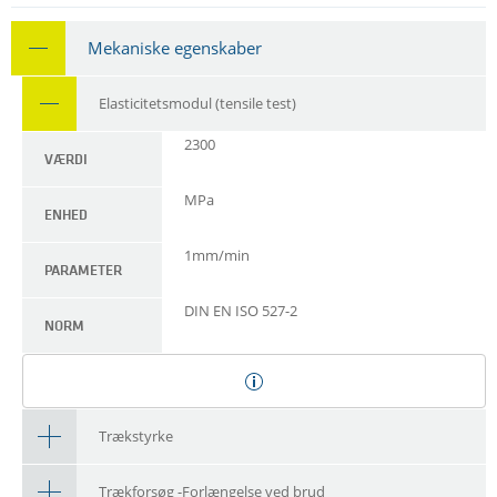
Mekaniske egenskaber
Elasticitetsmodul (tensile test)
2300
VÆRDI
MPa
ENHED
1mm/min
PARAMETER
DIN EN ISO 527-2
NORM
Trækstyrke
Trækforsøg -Forlængelse ved brud