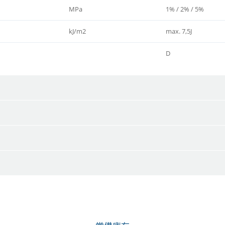
MPa
1% / 2% / 5%
kJ/m2
max. 7,5J
D