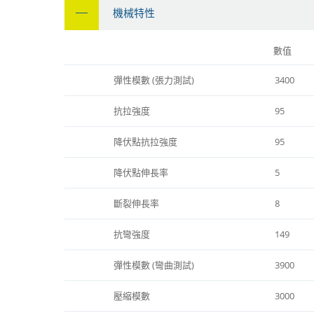
機械特性
數值
彈性模數 (張力測試)
3400
抗拉強度
95
降伏點抗拉強度
95
降伏點伸長率
5
斷裂伸長率
8
抗彎強度
149
彈性模數 (彎曲測試)
3900
壓縮模數
3000