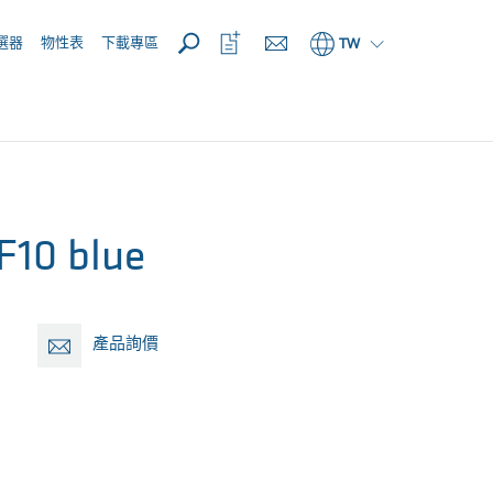
開啟
開
選器
物性表
下載專區
TW
啟
收
藏
清
單
10 blue
產品詢價