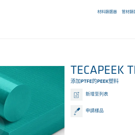
您的詢價 ({{productCount}} 產品)
材料篩選器
管材篩
TECAPEEK TF
添加PTFE的PEEK塑料
新增至列表
申請樣品