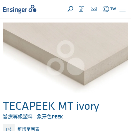
您的詢價 ({{productCount}} 產品)
開啟
首
開
TW
頁
啟
收
藏
清
單
TECAPEEK MT ivory
醫療等級塑料 - 象牙色PEEK
新增至列表