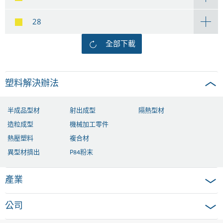
28
全部下載
塑料解決辦法
半成品型材
射出成型
隔熱型材
造粒成型
機械加工零件
熱壓塑料
複合材
異型材擠出
P84粉末
產業
公司