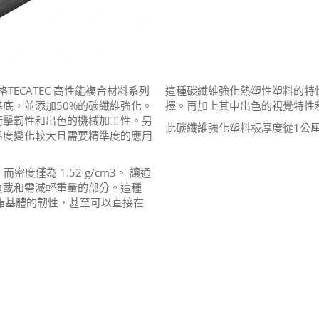
使恩欣格TECATEC 高性能複合材料系列
這種碳纖維強化熱塑性塑料的特
底，並添加50%的碳纖維強化。
擇。再加上其中出色的視覺特性
衝擊韌性和出色的機械加工性。另
此碳纖維強化塑料板厚度從1公
溫度變化較大且需要精準度的應用
GPa，而密度僅為 1.52 g/cm3。 讓通
負載和需減輕重量的部分。這種
酯基體的韌性，甚至可以直接在