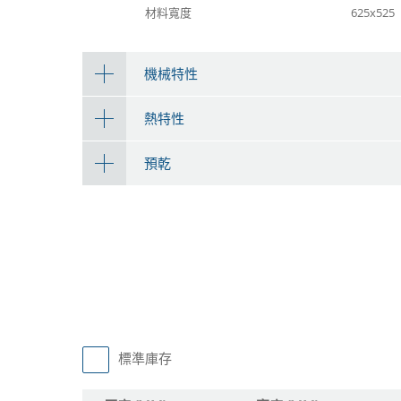
材料寬度
625x525
機械特性
熱特性
預乾
標準庫存