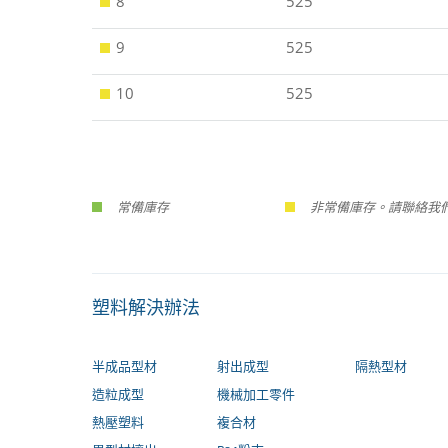
8
525
9
525
10
525
常備庫存
非常備庫存。請聯絡我們
塑料解決辦法
半成品型材
射出成型
隔熱型材
造粒成型
機械加工零件
熱壓塑料
複合材