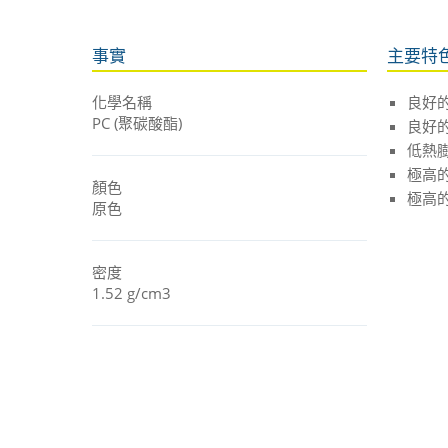
事實
主要特
化學名稱
良好
PC (聚碳酸酯)
良好
低熱
極高
顏色
極高
原色
密度
1.52 g/cm3