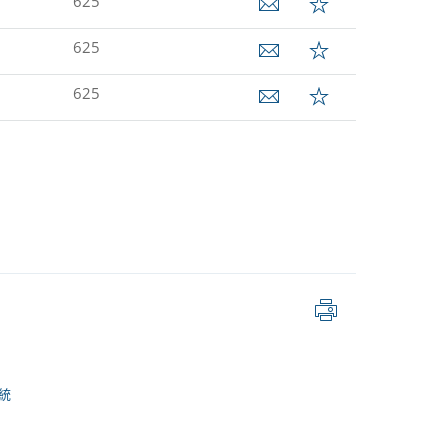
625
625
625
列
印
頁
面
統