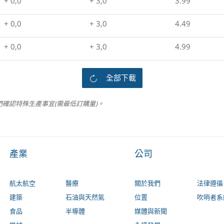
+ 0,0
+ 3,0
3.99
+ 0,0
+ 3,0
4.49
+ 0,0
+ 3,0
4.99
全部下載
確認特殊生產事宜(需最低訂購量)。
產業
公司
航太航空
醫療
關於我們
法律遵循
建築
石油與天然氣
位置
吹哨者系
食品
半導體
媒體與新聞