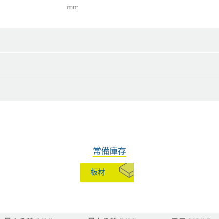
mm
常備庫存
板材