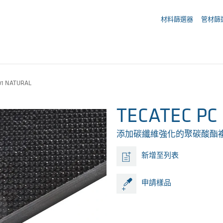
您的詢價 ({{productCount}} 產品)
材料篩選器
管材篩
01 NATURAL
TECATEC PC 
添加碳纖維強化的聚碳酸酯
新增至列表
申請樣品