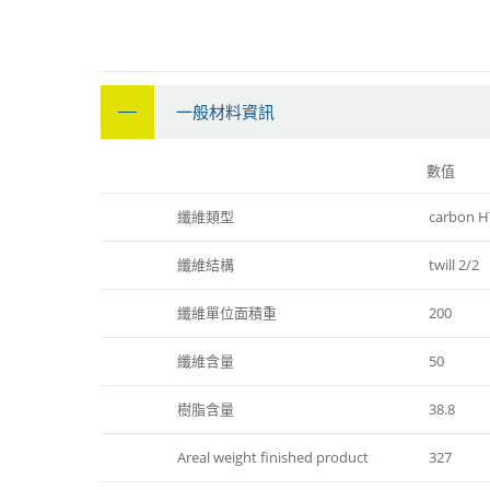
一般材料資訊
數值
纖維類型
carbon H
纖維結構
twill 2/2
纖維單位面積重
200
纖維含量
50
樹脂含量
38.8
Areal weight finished product
327