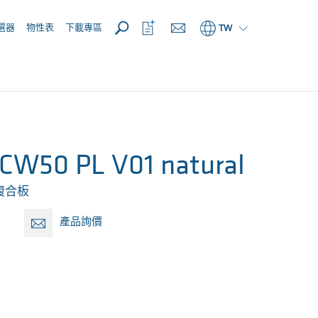
開啟
開
選器
物性表
下載專區
TW
啟
收
藏
清
單
CW50 PL V01 natural
複合板
產品詢價