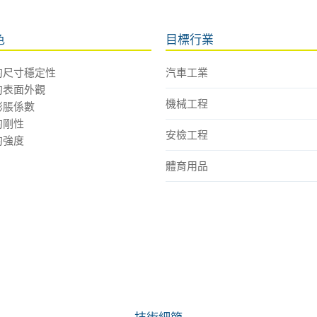
色
目標行業
的尺寸穩定性
汽車工業
的表面外觀
機械工程
膨脹係數
的剛性
安檢工程
的強度
體育用品