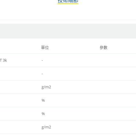
技術細節
單位
參數
T 3k
-
-
g/m2
%
%
g/m2