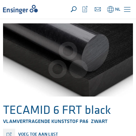
UW aanvraag ({{productCount}} Produkten)
OPEN
Startpagina
Bekijk
NL
favorietenlijst
TECAMID 6 FRT black
VLAMVERTRAGENDE KUNSTSTOF PA6 ZWART
VOEG TOE AAN LIJST