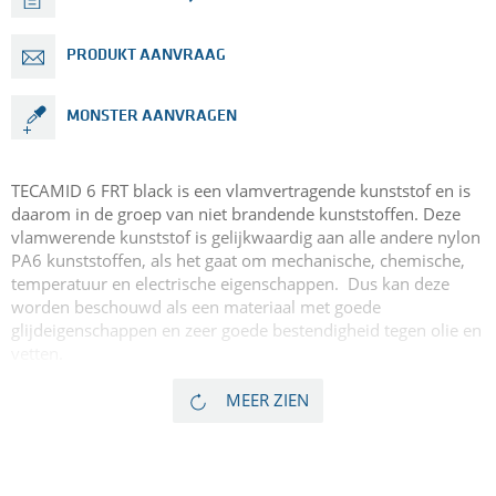
PRODUKT AANVRAAG
MONSTER AANVRAGEN
TECAMID 6 FRT black is een vlamvertragende kunststof en is
daarom in de groep van niet brandende kunststoffen. Deze
vlamwerende kunststof is gelijkwaardig aan alle andere nylon
PA6 kunststoffen, als het gaat om mechanische, chemische,
temperatuur en electrische eigenschappen. Dus kan deze
worden beschouwd als een materiaal met goede
glijdeigenschappen en zeer goede bestendigheid tegen olie en
vetten.
Door het toevoegen van een vlamvertrager bereiken we eisen
volgens UL94 V-0 kunststof classificatie. Vergeleken met
MEER ZIEN
andere engineering plastics, heeft het hoe dan ook een
voordeel in termen van brandbaarheid. Dit maakt het een
zeer goed alternatief voor duurdere high-performance plastics
die ook V-0 kunststoffen zijn. Verder is de kunststof