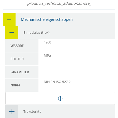
products_technical_additionalnote_
Mechanische eigenschappen
E-modulus (trek)
4200
WAARDE
MPa
EENHEID
PARAMETER
DIN EN ISO 527-2
NORM
Treksterkte