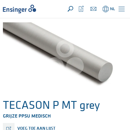
UW aanvraag ({{productCount}} Produkten)
OPEN
Startpagina
Bekijk
NL
favorietenlijst
TECASON P MT grey
GRIJZE PPSU MEDISCH
VOEG TOE AAN LIJST