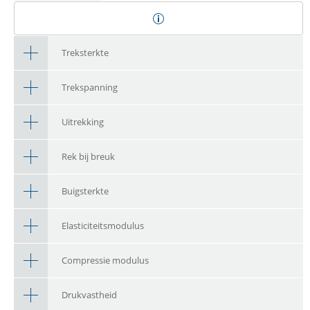
Treksterkte
Trekspanning
Uitrekking
Rek bij breuk
Buigsterkte
Elasticiteitsmodulus
Compressie modulus
Drukvastheid