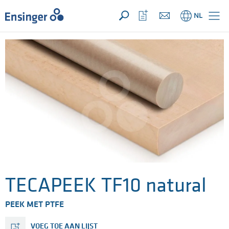
UW aanvraag ({{productCount}} Produkten)
OPEN
Startpagina
Bekijk
NL
favorietenlijst
TECAPEEK TF10 natural
PEEK MET PTFE
VOEG TOE AAN LIJST