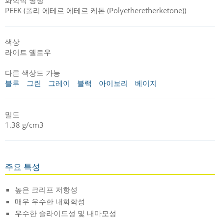
PEEK (폴리 에테르 에테르 케톤 (Polyetheretherketone))
색상
라이트 옐로우
다른 색상도 가능
블루
그린
그레이
블랙
아이보리
베이지
밀도
1.38 g/cm3
주요 특성
높은 크리프 저항성
매우 우수한 내화학성
우수한 슬라이드성 및 내마모성