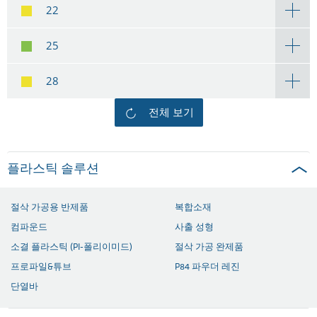
22
25
28
전체 보기
플라스틱 솔루션
절삭 가공용 반제품
복합소재
컴파운드
사출 성형
소결 플라스틱 (PI-폴리이미드)
절삭 가공 완제품
프로파일&튜브
P84 파우더 레진
단열바