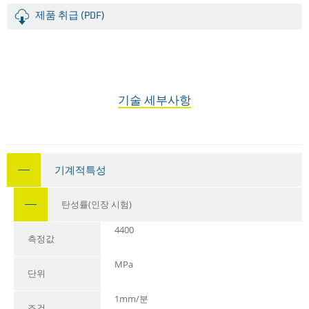
제품 취급 (PDF)
기술 세부사항
기계적특성
탄성률(인장 시험)
4400
측정값
MPa
단위
1mm/분
조건