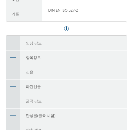
DIN EN ISO 527-2
기준
인장 강도
항복강도
신율
파단신율
굴곡 강도
탄성률(굴곡 시험)