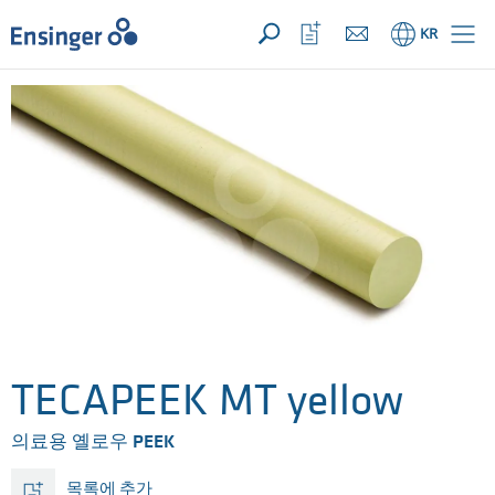
문의사항 ({{productCount}} Products)
열기
홈
관
KR
심
목
록
열
기
TECAPEEK MT yellow
의료용 옐로우 PEEK
목록에 추가