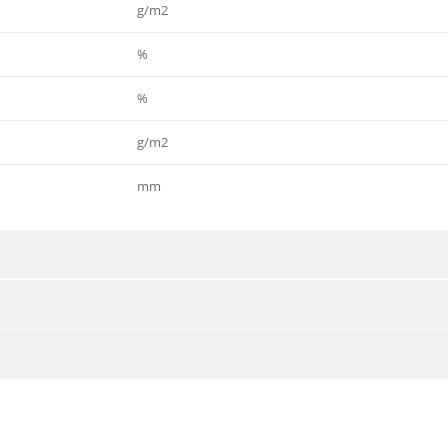
g/m2
%
%
g/m2
mm