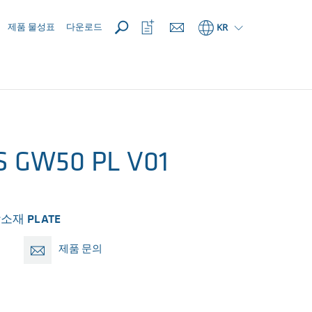
열기
관
제품 물성표
다운로드
KR
심
목
록
열
기
S GW50 PL V01
소재 PLATE
제품 문의