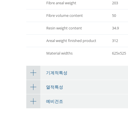
Fibre areal weight
203
Fibre volume content
50
Resin weight content
34.9
Areal weight finished product
312
Material widths
625x525
기계적특성
열적특성
예비건조