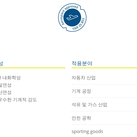
성
적용분야
 내화학성
자동차 산업
절연성
기계 공정
난연성
우수한 기계적 강도
석유 및 가스 산업
안전 공학
sporting goods