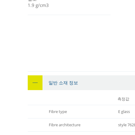
1.9 g/cm3
일반 소재 정보
측정값
Fibre type
E glass
Fibre architecture
style 762