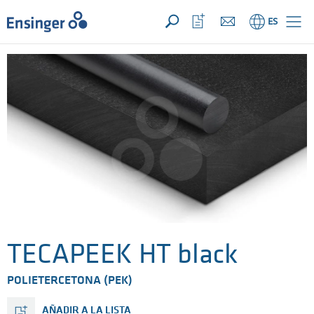
SU CONSULTA ({{productCount}} Products)
ABRIR
Inicio
Abrir
ES
lista
de
favoritos
TECAPEEK HT black
POLIETERCETONA (PEK)
AÑADIR A LA LISTA