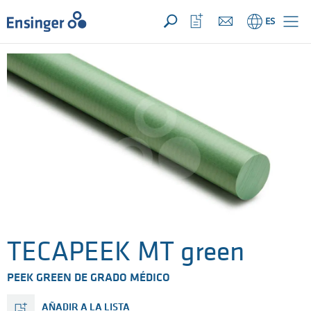
SU CONSULTA ({{productCount}} Products)
ABRIR
Inicio
Abrir
ES
lista
de
favoritos
TECAPEEK MT green
PEEK GREEN DE GRADO MÉDICO
AÑADIR A LA LISTA