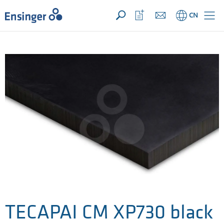
您的询价 ({{productCount}} 产品)
新建
主
打
CN
页
开
收
藏
列
表
TECAPAI CM XP730 black