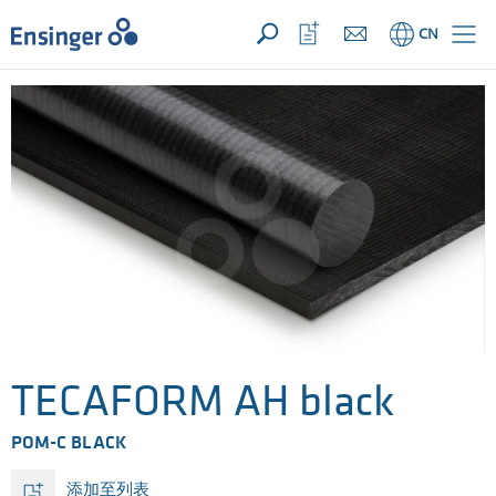
您的询价 ({{productCount}} 产品)
新建
主
打
CN
页
开
收
藏
列
表
TECAFORM AH black
POM-C BLACK
添加至列表