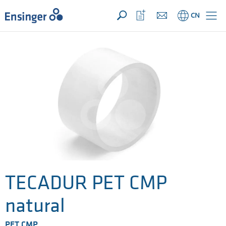
您的询价 ({{productCount}} 产品)
新建
主
打
CN
页
开
收
藏
列
表
TECADUR PET CMP
natural
PET CMP