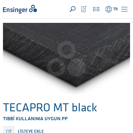
TALEBİNİZ ({{productCount}} ÜRÜNLER)
AÇIK
Anasayfa
İzleme
TR
listeni
aç
TECAPRO MT black
TIBBI KULLANIMA UYGUN PP
LISTEYE EKLE