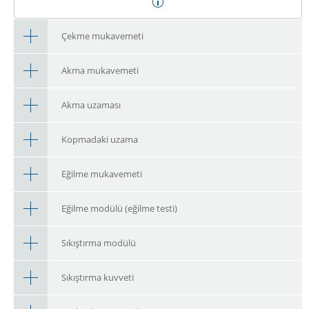
Çekme mukavemeti
Akma mukavemeti
Akma uzaması
Kopmadaki uzama
Eğilme mukavemeti
Eğilme modülü (eğilme testi)
Sıkıştırma modülü
Sıkıştırma kuvveti