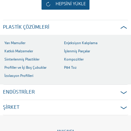
HEPSINI YÜKLE
PLASTIK ÇÖZÜMLERI
Yarı Mamuller
Enjeksiyon Kalıplama
Katkılı Malzemeler
İşlenmiş Parçalar
Sinterlenmiş Plastikler
Kompozitler
Profiller ve İçi Boş Çubuklar
P84 Toz
İzolasyon Profilleri
ENDÜSTRİLER
ŞİRKET