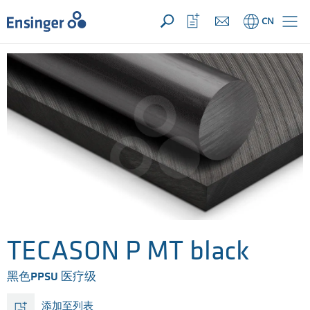
您的询价 ({{productCount}} 产品)
新建
主
打
CN
页
开
收
藏
列
表
TECASON P MT black
黑色PPSU 医疗级
添加至列表